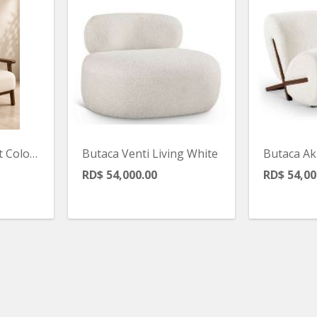
Butaca 30x30x18alt Color Brazil Con Braso
Butaca Venti Living White
RD$ 54,000.00
RD$ 54,00