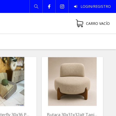
LOGIN/REGISTRO
CARRO VACÍO
Butaca Buterfly 30x36 Pulg.gris/ Taupe
Butaca 30x31x32alt Tapizada Color Crema