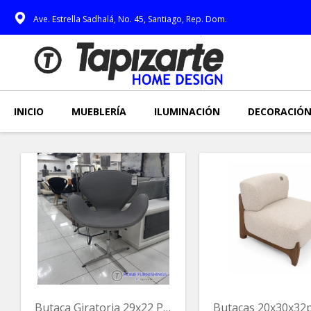
Ave. Estrella Sadhalá, No. 45, Santiago, Rep. Dom.
INICIO
MUEBLERÍA
ILUMINACIÓN
DECORACIÓ
Butaca Giratoria 29x22 Pulg.gris