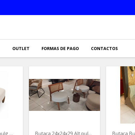
N
OUTLET
FORMAS DE PAGO
CONTACTOS
Butacas 20x30x32pulg Mashmallow Brazil
Butaca 24x24x29 Alt.pulg.c/pajilla T/natural