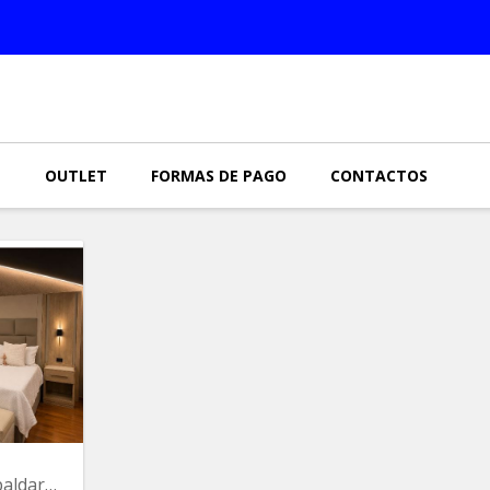
N
OUTLET
FORMAS DE PAGO
CONTACTOS
Juego King Cali Espaldar Corrido 143.5x84 Base 79x80