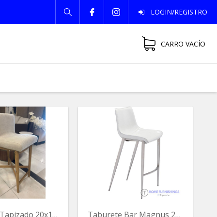
LOGIN/REGISTRO
CARRO VACÍO
Taburete Tapizado 20x16x38alt Color Crema
Taburete Bar Magnus 29 Blanco/silver Ta-0058