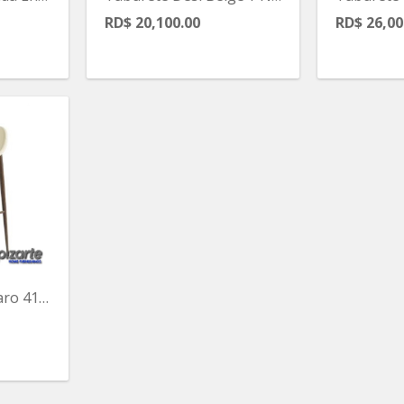
RD$ 20,100.00
RD$ 26,00
Taburete Beige Claro 41x24x21alt Pulg.