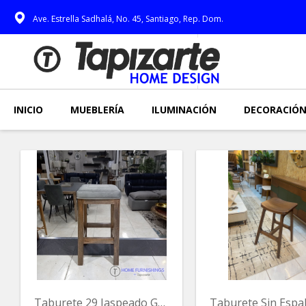
Ave. Estrella Sadhalá, No. 45, Santiago, Rep. Dom.
INICIO
MUEBLERÍA
ILUMINACIÓN
DECORACIÓ
Taburete 29 Jaspeado Gris Ta-0071